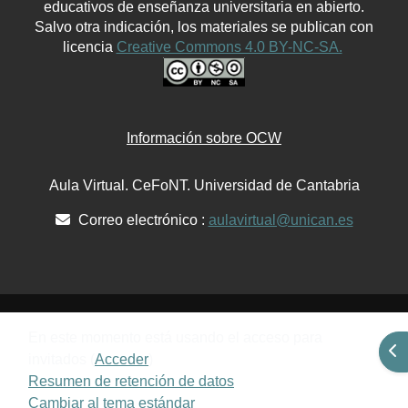
educativos de enseñanza universitaria en abierto.
Salvo otra indicación, los materiales se publican con
licencia
Creative Commons 4.0 BY-NC-SA.
Información sobre OCW
Aula Virtual. CeFoNT. Universidad de Cantabria
Correo electrónico :
aulavirtual@unican.es
En este momento está usando el acceso para
Abr
invitados (
Acceder
)
Resumen de retención de datos
Cambiar al tema estándar