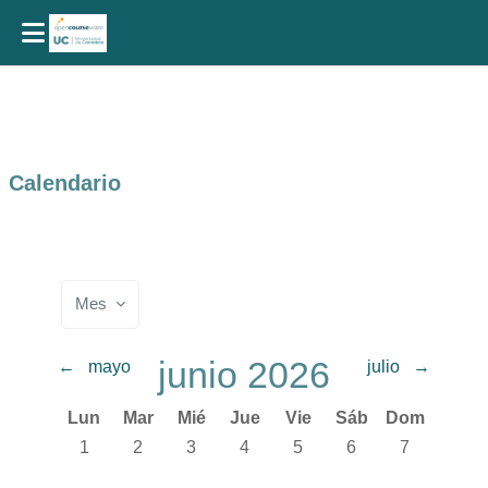
Salta al contenido principal
Calendario
Mes
junio 2026
←
mayo
julio
→
Lunes
Martes
Miércoles
Jueves
Viernes
Sábado
Domingo
Lun
Mar
Mié
Jue
Vie
Sáb
Dom
Sin eventos, lunes, 1 junio
Sin eventos, martes, 2 junio
Sin eventos, miércoles, 3 junio
Sin eventos, jueves, 4 junio
Sin eventos, viernes, 5 jun
Sin eventos, sábado
Sin eventos,
1
2
3
4
5
6
7