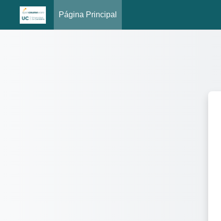
Página Principal
Salta al contenido principal