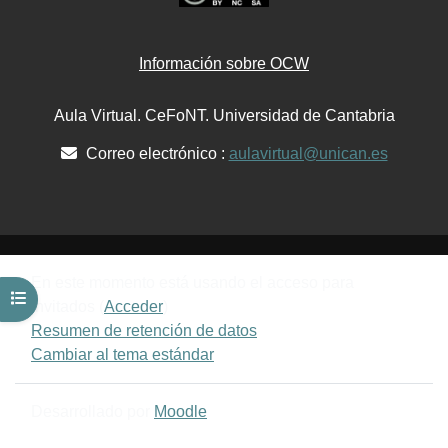
Información sobre OCW
Aula Virtual. CeFoNT. Universidad de Cantabria
Correo electrónico :
aulavirtual@unican.es
En este momento está usando el acceso para
Abrir índice del curso
invitados (
Acceder
)
Resumen de retención de datos
Cambiar al tema estándar
Desarrollado por
Moodle