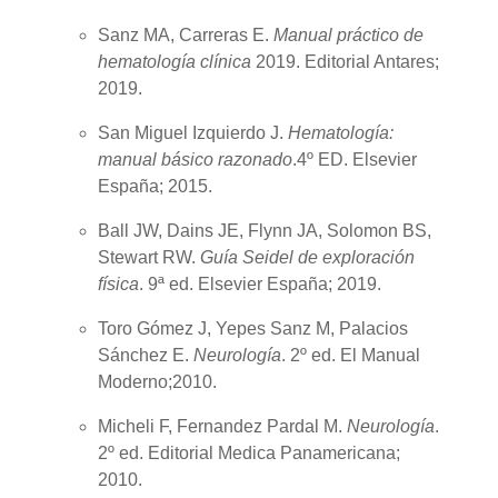
Sanz MA, Carreras E.
Manual práctico de
hematología clínica
2019. Editorial Antares;
2019.
San Miguel Izquierdo J.
Hematología:
manual básico razonado
.4º ED. Elsevier
España; 2015.
Ball JW, Dains JE, Flynn JA, Solomon BS,
Stewart RW.
Guía Seidel de exploración
física
. 9ª ed. Elsevier España; 2019.
Toro Gómez J, Yepes Sanz M, Palacios
Sánchez E.
Neurología
. 2º ed. El Manual
Moderno;2010.
Micheli F, Fernandez Pardal M.
Neurología
.
2º ed. Editorial Medica Panamericana;
2010.