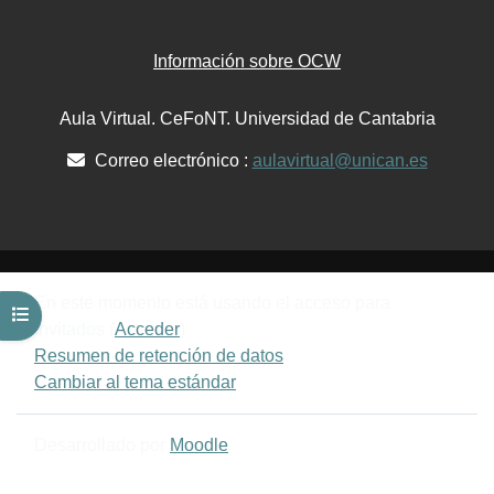
Información sobre OCW
Aula Virtual. CeFoNT. Universidad de Cantabria
Correo electrónico :
aulavirtual@unican.es
En este momento está usando el acceso para
Abrir índice del curso
invitados (
Acceder
)
Resumen de retención de datos
Cambiar al tema estándar
Desarrollado por
Moodle