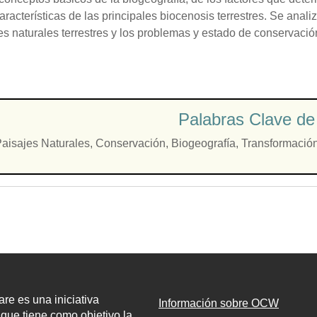
características de las principales biocenosis terrestres. Se analiz
es naturales terrestres y los problemas y estado de conservaci
Palabras Clave de 
aisajes Naturales
,
Conservación
,
Biogeografía
,
Transformació
e es una iniciativa
Información sobre OCW
l que tiene como objetivo la