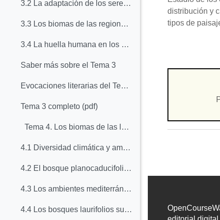
3.2 La adaptación de los seres vivos al frío y a la estacionalidad
distribución y 
tipos de paisaj
3.3 Los biomas de las regiones frías
3.4 La huella humana en los paisajes de las regiones frías
Saber más sobre el Tema 3
Evocaciones literarias del Tema 3
P
Tema 3 completo (pdf)
Tema 4. Los biomas de las latitudes medias
4.1 Diversidad climática y ambiental de las regiones templadas
4.2 El bosque planocaducifolio de latitudes medias
4.3 Los ambientes mediterráneos
OpenCourseWar
4.4 Los bosques laurifolios subtropicales
editorial digita