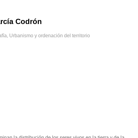
rcía Codrón
ía, Urbanismo y ordenación del territorio
nan la distribución de los seres vivos en la tierra y de la