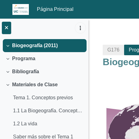
Página Principal
Salta al contenido principal
Biogeografía (2011)
Colapsar
G176
Pro
Programa
Biogeogr
Colapsar
Bibliografía
Colapsar
Materiales de Clase
Colapsar
Tema 1. Conceptos previos
Perfila
1.1 La Biogeografía. Concepto y consideraciones previas
1.2 La vida
Saber más sobre el Tema 1