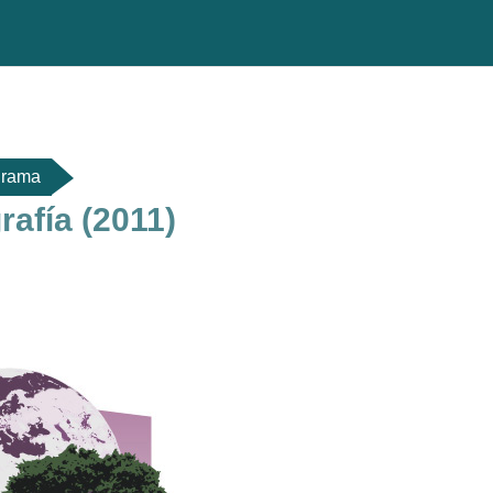
grama
afía (2011)
do de sección