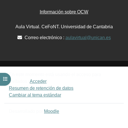
Información sobre OCW
Aula Virtual. CeFoNT. Universidad de Cantabria
Correo electrónico :
aulavirtual@unican.es
En este momento está usando el acceso para
Abrir índice del curso
invitados (
Acceder
)
Resumen de retención de datos
Cambiar al tema estándar
Desarrollado por
Moodle