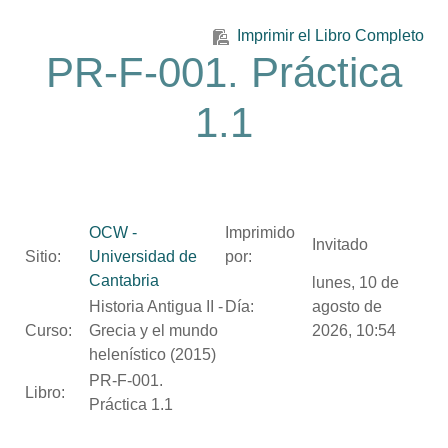
Salta al contenido principal
Imprimir el Libro Completo
PR-F-001. Práctica
1.1
OCW -
Imprimido
Invitado
Sitio:
Universidad de
por:
Cantabria
lunes, 10 de
Historia Antigua II -
Día:
agosto de
Curso:
Grecia y el mundo
2026, 10:54
helenístico (2015)
PR-F-001.
Libro:
Práctica 1.1