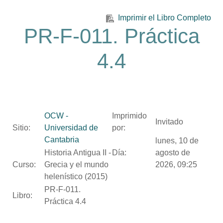
Salta al contenido principal
Imprimir el Libro Completo
PR-F-011. Práctica
4.4
OCW -
Imprimido
Invitado
Sitio:
Universidad de
por:
Cantabria
lunes, 10 de
Historia Antigua II -
Día:
agosto de
Curso:
Grecia y el mundo
2026, 09:25
helenístico (2015)
PR-F-011.
Libro:
Práctica 4.4