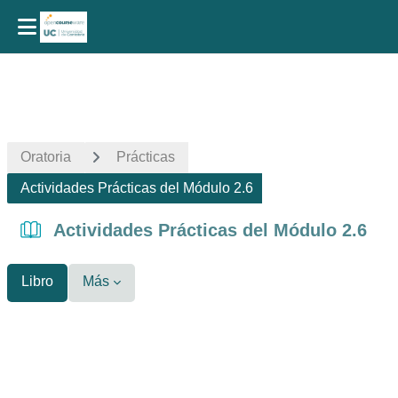
Salta al contenido principal
Oratoria
Prácticas
Actividades Prácticas del Módulo 2.6
Actividades Prácticas del Módulo 2.6
Libro
Más
Requisitos de finalización