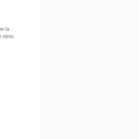
me la
n ritmo