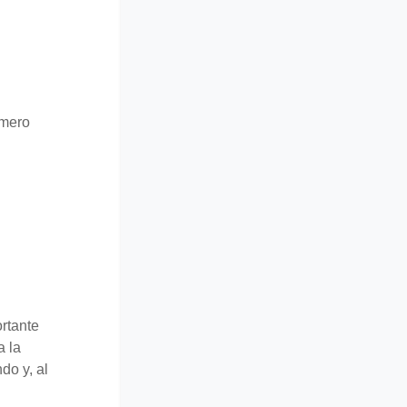
imero
rtante
a la
do y, al