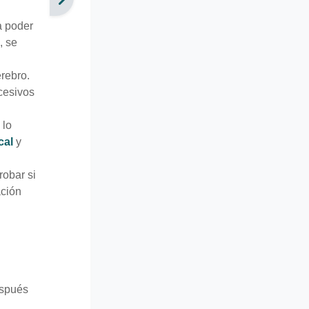
a poder
, se
rebro.
ucesivos
 lo
cal
y
robar si
ación
spués