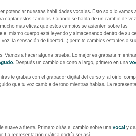
er potenciar nuestras habilidades vocales. Esto solo lo vamos 
ara captar estos cambios. Cuando se habla de un cambio de voz
s mucho más eficaz que estos cambios se asienten sobre las
e el mismo cuerpo está leyendo y almacenando dentro de su ce
a voz, la sensación de libertad...) permite cambios estables o s
s. Vamos a hacer alguna prueba. Lo mejor es grabarte mientras
 agudo
. Después un cambio de corto a largo, primero en una
vo
ras te grabas con el grabador digital del curso y, al oírlo, comp
uido que tu voz cambie de tono mientras hablas. La represent
e suave a fuerte. Primero oirás el cambio sobre una
vocal
y de
r. La representación gráfica podría ser así.