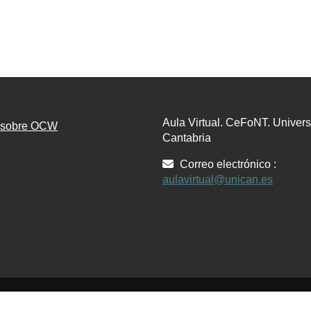
Aula Virtual. CeFoNT. Univer
n sobre OCW
Cantabria
Correo electrónico :
aulavirtual@unican.es