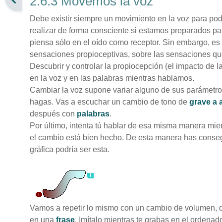
2.6.3 Movemos la voz
Debe existir siempre un movimiento en la voz para pod
realizar de forma consciente si estamos preparados p
piensa sólo en el oído como receptor. Sin embargo, e
sensaciones propioceptivas, sobre las sensaciones qu
Descubrir y controlar la propiocepción (el impacto de l
en la voz y en las palabras mientras hablamos.
Cambiar la voz supone variar alguno de sus parámetro
hagas. Vas a escuchar un cambio de tono de
grave a
después con
palabras
.
Por último, intenta tú hablar de esa misma manera mient
el cambio está bien hecho. De esta manera has conseg
gráfica podría ser esta.
Vamos a repetir lo mismo con un cambio de volumen, d
en una
frase
. Imítalo mientras te grabas en el ordenado