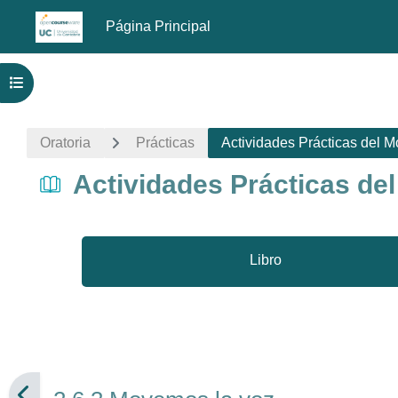
Página Principal
Salta al contenido principal
Abrir índice del curso
Oratoria
Prácticas
Actividades Prácticas del M
Actividades Prácticas del
Libro
Requisitos de finalización