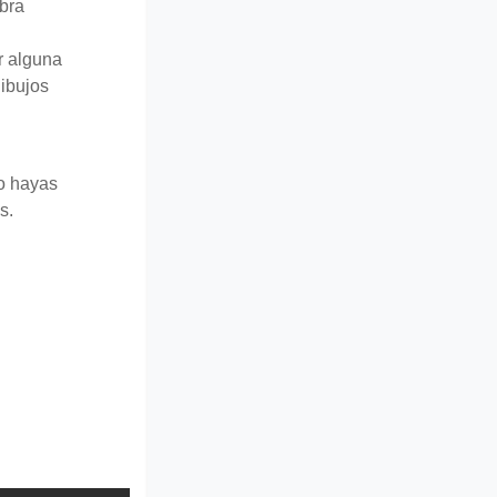
abra
r alguna
dibujos
lo hayas
s.