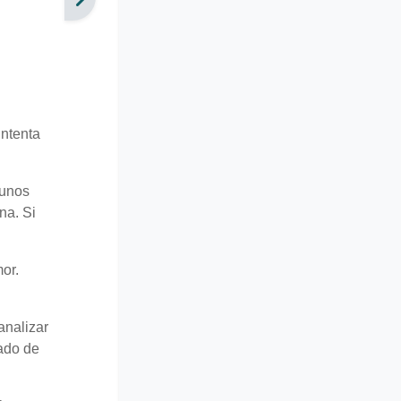
 Intenta
 unos
na. Si
or.
analizar
rado de