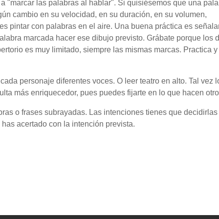
 a "marcar las palabras al hablar". Si quisiésemos que una pal
gún cambio en su velocidad, en su duración, en su volumen,
s pintar con palabras en el aire. Una buena práctica es señala
a palabra marcada hacer ese dibujo previsto. Grábate porque los 
pertorio es muy limitado, siempre las mismas marcas. Practica y
ada personaje diferentes voces. O leer teatro en alto. Tal vez 
ulta más enriquecedor, pues puedes fijarte en lo que hacen otro
bras o frases subrayadas. Las intenciones tienes que decidirlas
has acertado con la intención prevista.