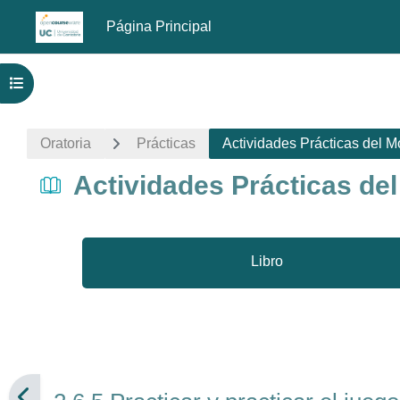
Página Principal
Salta al contenido principal
Abrir índice del curso
Oratoria
Prácticas
Actividades Prácticas del M
Actividades Prácticas del
Libro
Requisitos de finalización