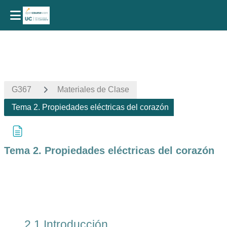
Salta al contenido principal
G367
Materiales de Clase
Tema 2. Propiedades eléctricas del corazón
Tema 2. Propiedades eléctricas del corazón
Requisitos de finalización
2.1 Introducción