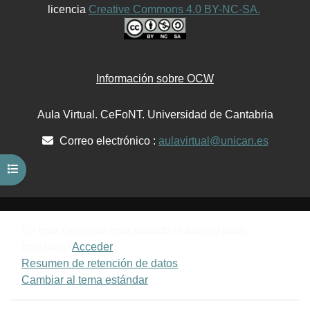
licencia
Creative Commons 4.0 BY-NC-SA.
Información sobre OCW
Aula Virtual. CeFoNT. Universidad de Cantabria
Correo electrónico :
aulavirtual@unican.es
Abrir índice del curso
En este momento está usando el acceso para
invitados (
Acceder
)
Resumen de retención de datos
Cambiar al tema estándar