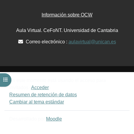
Información sobre OCW
Aula Virtual. CeFoNT. Universidad de Cantabria
Correo electrónico :
aulavirtual@unican.es
Abrir índice del curso
En este momento está usando el acceso para
invitados (
Acceder
)
Resumen de retención de datos
Cambiar al tema estándar
Desarrollado por
Moodle