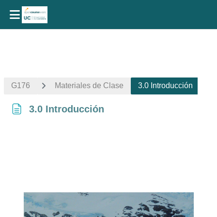
Salta al contenido principal
G176
Materiales de Clase
3.0 Introducción
3.0 Introducción
Requisitos de finalización