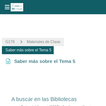
Salta al contenido principal
G176
Materiales de Clase
Saber más sobre el Tema 5
Saber más sobre el Tema 5
Requisitos de finalización
A buscar en las Bibliotecas