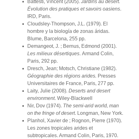
Battesti, Vincent (2005).
Jardins au désert.
É
volution des pratiques et savoirs oasiens
.
IRD, Paris.
Cloudsley-Thompson, J.L. (1979). El
hombre y la biología de zonas áridas.
Blume, Barcelona, 255 pp.
Demangeot, J. ; Bernus, Edmond (2001).
Les milieux désertiques
.
Armand Colin,
Paris, 292 pp.
Dresch, Jean; Motsch, Christiane (1982).
Géographie des régions arides.
Presses
Universitaires de France, Paris, 277 pp.
Laity, Julie (2008).
Deserts and desert
environment
. Wiley-Blackwell
Nir, Dov (1974).
The semi-arid world, man
on the fringe of desert
.
Longman, New York.
Planhol, Xavier de ; Rognon, Pierre (1970).
Les zones tropicales arides et
subtropicales. Armand Colin, Paris, 1970.