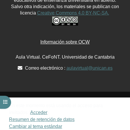
educativos de enseñanza universitaria en abierto.
Salvo otra indicación, los materiales se publican con
licencia
Creative Commons 4.0 BY-NC-SA.
Información sobre OCW
Aula Virtual. CeFoNT. Universidad de Cantabria
Correo electrónico :
aulavirtual@unican.es
Abrir índice del curso
En este momento está usando el acceso para
invitados (
Acceder
)
Resumen de retención de datos
Cambiar al tema estándar