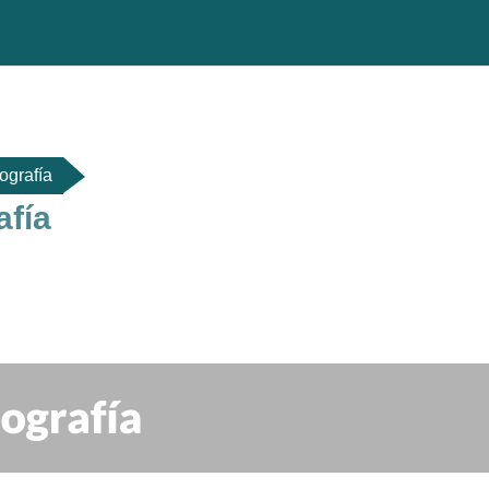
iografía
afía
do de sección