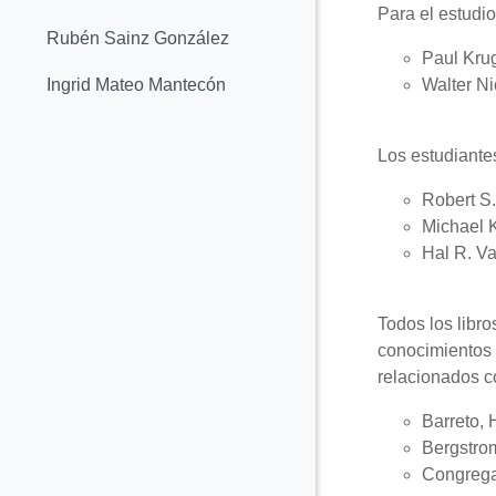
Colapsar
Para el estudio
Rubén Sainz González
Paul Kru
Walter N
Ingrid Mateo Mantecón
Los estudiante
Robert S.
Michael 
Hal R. Va
Todos los libr
conocimientos 
relacionados co
Barreto, 
Bergstrom
Congregad