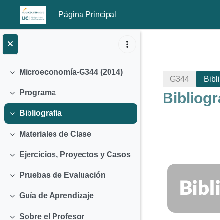
Página Principal
Salta al contenido principal
Microeconomía-G344 (2014)
Colapsar
G344
Bibl
Programa
Bibliogr
Colapsar
Bibliografía
Colapsar
Materiales de Clase
Colapsar
Ejercicios, Proyectos y Casos
Colapsar
Perfila
Pruebas de Evaluación
Colapsar
Guía de Aprendizaje
Colapsar
Sobre el Profesor