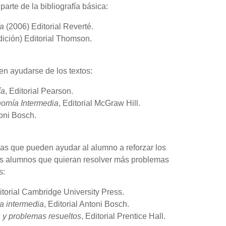
arte de la bibliografía básica:
ía
(2006) Editorial Reverté.
dición) Editorial Thomson.
n ayudarse de los textos:
ía
, Editorial Pearson.
omía Intermedia
, Editorial McGraw Hill.
toni Bosch.
mas que pueden ayudar al alumno a reforzar los
llos alumnos que quieran resolver más problemas
s:
ditorial Cambridge University Press.
a intermedia
, Editorial Antoni Bosch.
 y problemas resueltos
, Editorial Prentice Hall.