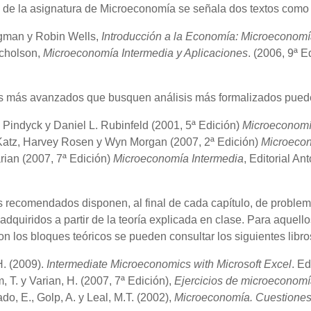
 de la asignatura de Microeconomía se señala dos textos como p
gman y Robin Wells,
Introducción a la Economía: Microeconom
icholson,
Microeconomía Intermedia y Aplicaciones
. (2006, 9ª E
s más avanzados que busquen análisis más formalizados puede
 Pindyck y Daniel L. Rubinfeld (2001, 5ª Edición)
Microeconom
Katz, Harvey Rosen y Wyn Morgan (2007, 2ª Edición)
Microecon
rian (2007, 7ª Edición)
Microeconomía Intermedia
, Editorial An
os recomendados disponen, al final de cada capítulo, de proble
adquiridos a partir de la teoría explicada en clase. Para aque
n los bloques teóricos se pueden consultar los siguientes libro
H. (2009).
Intermediate Microeconomics with Microsoft Excel
. E
, T. y Varian, H. (2007, 7ª Edición),
Ejercicios de microeconomí
o, E., Golp, A. y Leal, M.T. (2002),
Microeconomía. Cuestiones