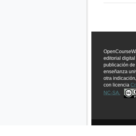
OpenCourseWar
editorial digita
publicación de
enseñanza univ
otra indicación
con licencia
Cr
NC-SA.