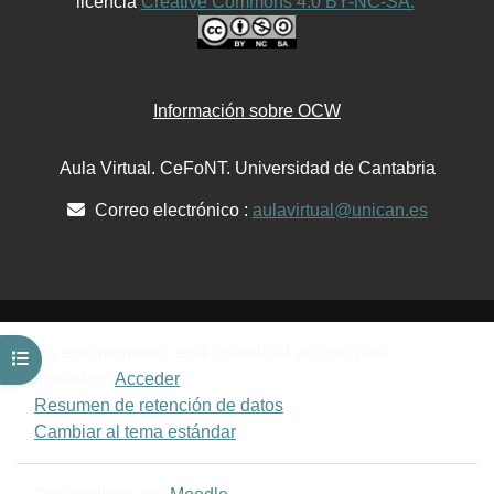
licencia
Creative Commons 4.0 BY-NC-SA.
Información sobre OCW
Aula Virtual. CeFoNT. Universidad de Cantabria
Correo electrónico :
aulavirtual@unican.es
En este momento está usando el acceso para
Abrir índice del curso
invitados (
Acceder
)
Resumen de retención de datos
Cambiar al tema estándar