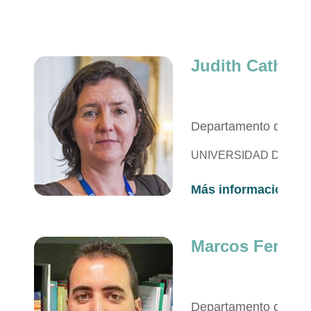
Judith Catherin
Departamento de Ec
UNIVERSIDAD DE CA
Más información
Marcos
Fernán
Departamen