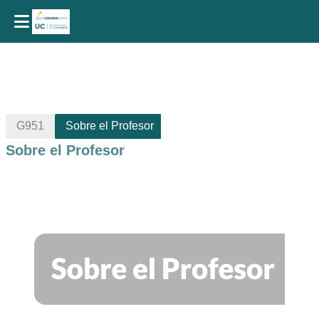
Salta al contenido principal
G951
Sobre el Profesor
Sobre el Profesor
Perfilado de sección