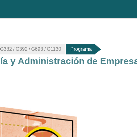
 G382 / G392 / G693 / G1130
Programa
a y Administración de Empresas
do de sección