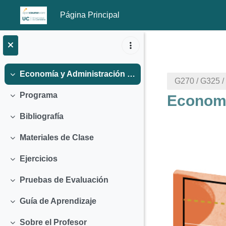
Página Principal
Salta al contenido principal
Economía y Administración de Empresas para Ingenieros (2012)
Colapsar
G270 / G325 /
Programa
Economí
Colapsar
Bibliografía
Colapsar
Materiales de Clase
Colapsar
Ejercicios
Colapsar
Perfila
Pruebas de Evaluación
Colapsar
Guía de Aprendizaje
Colapsar
Sobre el Profesor