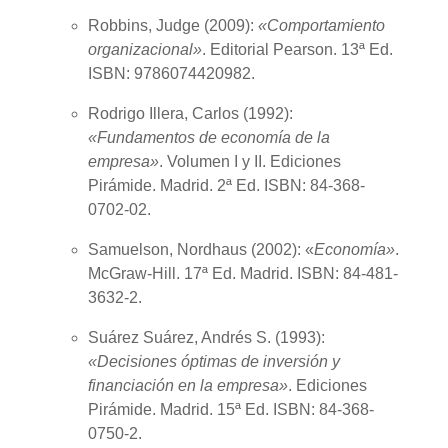
Robbins, Judge (
2009
):
«Comportamiento
organizacional»
. Editorial Pearson. 13ª Ed.
ISBN: 9786074420982.
Rodrigo Illera, Carlos (
1992
):
«Fundamentos de economía de la
empresa»
. Volumen I y II. Ediciones
Pirámide. Madrid. 2ª Ed. ISBN: 84-368-
0702-02.
Samuelson, Nordhaus (
2002
): «
Economía
»
.
McGraw-Hill. 17ª Ed. Madrid. ISBN: 84-481-
3632-2.
Suárez Suárez, Andrés S. (
1993
):
«Decisiones óptimas de inversión y
financiación en la empresa»
. Ediciones
Pirámide. Madrid. 15ª Ed. ISBN: 84-368-
0750-2.