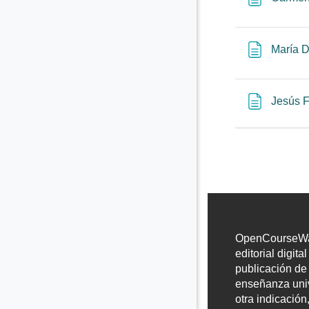
María D
Jesús 
OpenCourseWar
editorial digita
publicación de
enseñanza univ
otra indicación