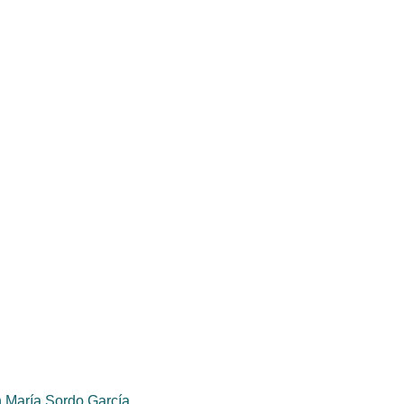
Página
 María Sordo García