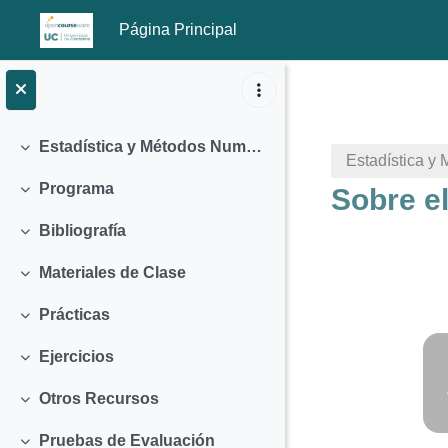
Página Principal
Salta al contenido principal
Estadística y Métodos Numéricos (2011)
Colapsar
Estadística y
Programa
Sobre e
Colapsar
Bibliografía
Colapsar
Materiales de Clase
Colapsar
Prácticas
Colapsar
Perfila
Ejercicios
Colapsar
Otros Recursos
Colapsar
Pruebas de Evaluación