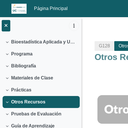
Página Principal
Salta al contenido principal
Bioestadística Aplicada y Uso de Software Científico (2011)
Colapsar
G128
Otro
Programa
Otros R
Colapsar
Bibliografía
Colapsar
Materiales de Clase
Colapsar
Prácticas
Colapsar
Perfila
Otros Recursos
Colapsar
Pruebas de Evaluación
Colapsar
Guía de Aprendizaje