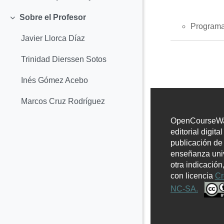
Colapsar
Sobre el Profesor
Colapsar
Programa
Javier Llorca Díaz
Trinidad Dierssen Sotos
Inés Gómez Acebo
Marcos Cruz Rodríguez
OpenCourseWar
editorial digita
publicación de
enseñanza univ
otra indicación
con licencia
Cr
NC-SA.