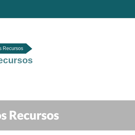
s Recursos
ecursos
do de sección