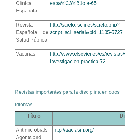
Clínica
espa%C3%B1ola-65
Española
Revista
http://scielo.isciii.es/scielo.php?
Española de
script=sci_serial&pid=1135-5727
Salud Pública
Vacunas
http://www.elsevier.es/es/revistas/vacuna
investigacion-practica-72
Revistas importantes para la disciplina en otros
idiomas:
Título
Direcció
Antimicrobials
http://aac.asm.org/
Agents and