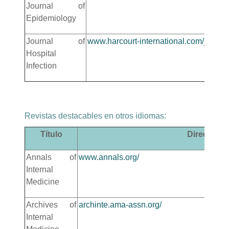
Journal of
Epidemiology
Journal of
www.harcourt-international.com/journa
Hospital
Infection
Revistas destacables en otros idiomas
:
Título
Dirección 
Annals of
www.annals.org/
Internal
Medicine
Archives of
archinte.ama-assn.org/
Internal