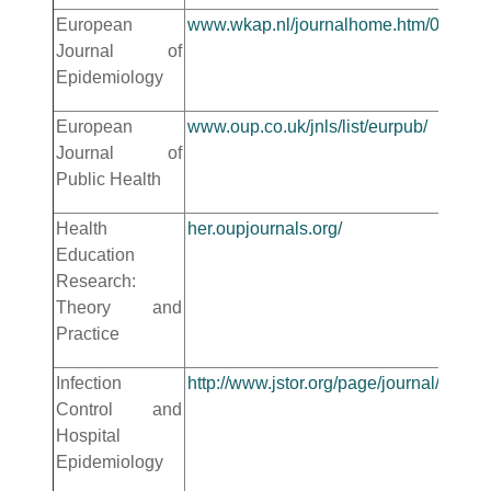
European
www.wkap.nl/journalhome.htm/0393-2
Journal of
Epidemiology
European
www.oup.co.uk/jnls/list/eurpub/
Journal of
Public Health
Health
her.oupjournals.org/
Education
Research:
Theory and
Practice
Infection
http://www.jstor.org/page/journal/infec
Control and
Hospital
Epidemiology