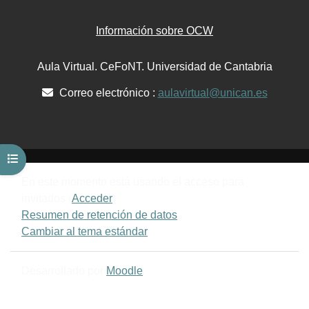
Información sobre OCW
Aula Virtual. CeFoNT. Universidad de Cantabria
Correo electrónico :
aulavirtual@unican.es
Abrir índice del curso
En este momento está usando el acceso para
invitados (
Acceder
)
Resumen de retención de datos
Cambiar al tema estándar
Desarrollado por
Moodle