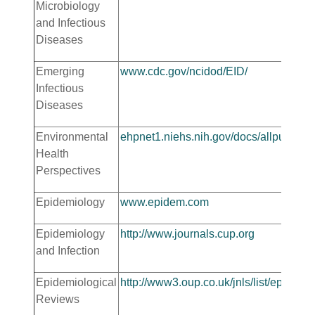
Microbiology
and Infectious
Diseases
Emerging
www.cdc.gov/ncidod/EID/
Infectious
Diseases
Environmental
ehpnet1.niehs.nih.gov/docs/allpubs.ht
Health
Perspectives
Epidemiology
www.epidem.com
Epidemiology
http://www.journals.cup.org
and Infection
Epidemiological
http://www3.oup.co.uk/jnls/list/epirev/so
Reviews