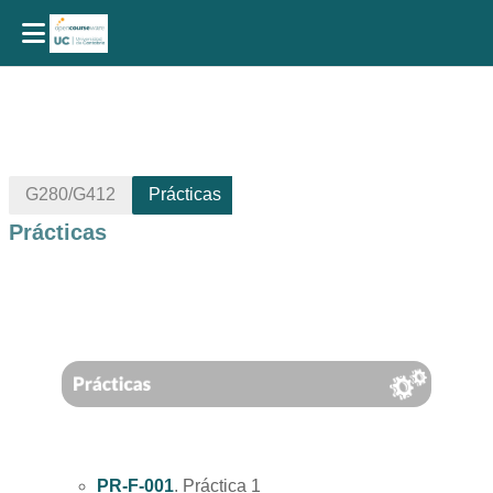
Salta al contenido principal
G280/G412
Prácticas
Prácticas
Perfilado de sección
PR-F-001
. Práctica 1