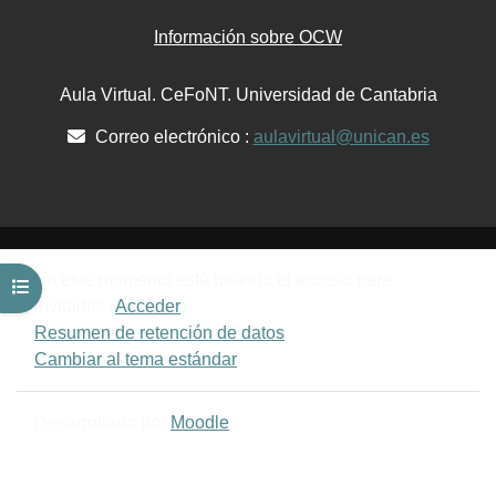
Información sobre OCW
Aula Virtual. CeFoNT. Universidad de Cantabria
Correo electrónico :
aulavirtual@unican.es
En este momento está usando el acceso para
Abrir índice del curso
invitados (
Acceder
)
Resumen de retención de datos
Cambiar al tema estándar
Desarrollado por
Moodle