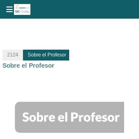
Salta al contenido principal
2124
Sobre el Profesor
Sobre el Profesor
Perfilado de sección