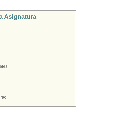
la Asignatura
ales
brao