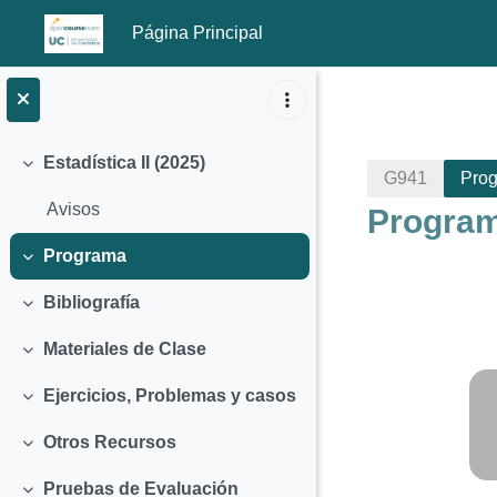
Página Principal
Salta al contenido principal
Estadística II (2025)
Colapsar
G941
Pro
Avisos
Progra
Programa
Colapsar
Bibliografía
Colapsar
Materiales de Clase
Colapsar
Perfila
Ejercicios, Problemas y casos
Colapsar
Otros Recursos
Colapsar
Pruebas de Evaluación