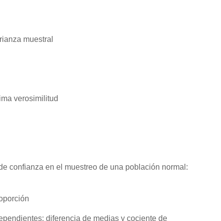
rianza muestral
ima verosimilitud
s de confianza en el muestreo de una población normal:
roporción
ependientes: diferencia de medias y cociente de