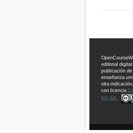
OpenCourseWar
editorial digita
publicación de
enseñanza univ
otra indicación
con licencia
Cr
NC-SA.