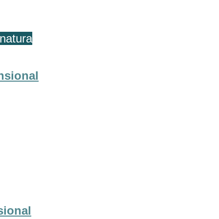
natura
nsional
sional