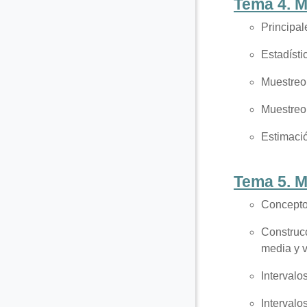
Tema 4. M
Principal
Estadísti
Muestreo
Muestreo 
Estimació
Tema 5. M
Concepto 
Construcc
media y 
Intervalo
Intervalo