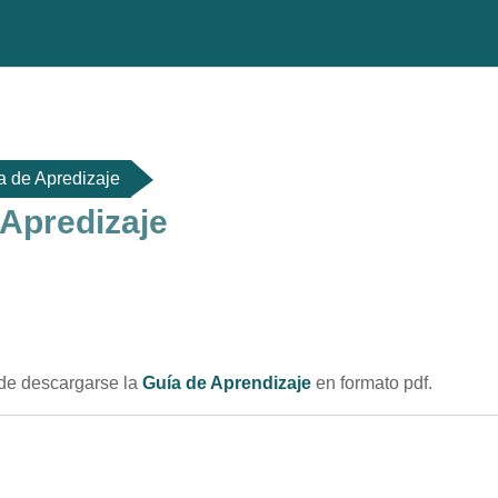
a de Apredizaje
 Apredizaje
do de sección
de descargarse la
Guía de Aprendizaje
en formato pdf.