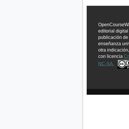
Colapsar
OpenCourseWar
editorial digita
publicación de
enseñanza univ
otra indicación
con licencia
Cr
NC-SA.