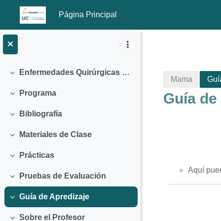
Página Principal
Salta al contenido principal
Enfermedades Quirúrgicas de la Mama (2010)
Colapsar
Mama
Guí
Programa
Guía de
Colapsar
Bibliografía
Colapsar
Materiales de Clase
Colapsar
Prácticas
Colapsar
Perfila
Aquí pue
Pruebas de Evaluación
Colapsar
Guía de Apredizaje
Colapsar
Sobre el Profesor