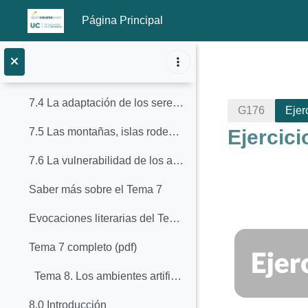
7.1 Caracterización climática, geomorfológica y humana de los medios de montaña
Página Principal
7.2 El escalonamiento vertical de las montañas
Salta al contenido principal
7.3 La diversidad de las montañas
7.4 La adaptación de los seres vivos a las condiciones de montaña
G176
Ejer
Ejercic
7.5 Las montañas, islas rodeadas de tierra
7.6 La vulnerabilidad de los ambientes de montaña: factores naturales y humanos de estrés
Saber más sobre el Tema 7
Evocaciones literarias del Tema 7
Perfila
Tema 7 completo (pdf)
Tema 8. Los ambientes artificiales
8.0 Introducción