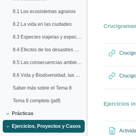
8.1 Los ecosistemas agrarios
8.2 La vida en las ciudades
Crucigrama
8.3 Especies viajeras y especies invasoras
8.4 Efectos de los desastres de origen humano
Crucigr
8.5 Las consecuencias ambientales de los conflictos armados
8.6 Vida y Biodiversidad, las dos caras de una misma moneda
Crucigr
Saber más sobre el Tema 8
Tema 8 completo (pdf)
Ejercicios i
Prácticas
Colapsar
Ejercicios, Proyectos y Casos
Colapsar
Activid