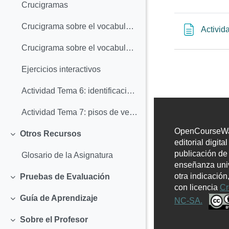
Crucigramas
Crucigrama sobre el vocabulario de los temas 1-2
Activid
Crucigrama sobre el vocabulario de los temas 3-8
Ejercicios interactivos
Actividad Tema 6: identificación de biomas
Actividad Tema 7: pisos de vegetación
OpenCourseWar
Otros Recursos
Colapsar
editorial digita
publicación de
Glosario de la Asignatura
enseñanza univ
otra indicación
Pruebas de Evaluación
Colapsar
con licencia
Cr
Guía de Aprendizaje
NC-SA.
Colapsar
Sobre el Profesor
Colapsar