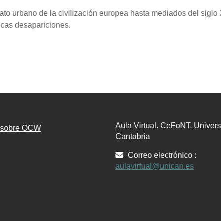
ato urbano de la civilización europea hasta mediados del siglo
cas desapariciones.
Aula Virtual. CeFoNT. Univer
n sobre OCW
Cantabria
Correo electrónico :
aulavirtual@unican.es