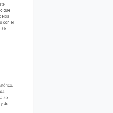
ste
no que
delos
s con el
e se
stórico.
ida
ia se
 y de