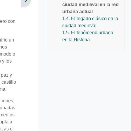
ciudad medieval en la red
urbana actual
1.4. El legado clásico en la
pero con
ciudad medieval
1.5. El fenómeno urbano
en la Historia
frió un
enos
o modelo
 y los
 paz y
castillo
oma.
cciones
ndonadas
 medios
opla a
ricas o