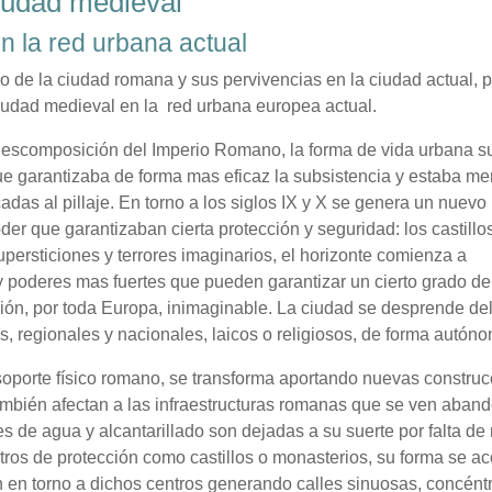
ciudad medieval
en la red urbana actual
o de la ciudad romana y sus pervivencias en la ciudad actual, 
 ciudad medieval en la red urbana europea actual.
a descomposición del Imperio Romano, la forma de vida urbana su
que garantizaba de forma mas eficaz la subsistencia y estaba m
as al pillaje. En torno a los siglos IX y X se genera un nuev
der que garantizaban cierta protección y seguridad: los castillos
persticiones y terrores imaginarios, el horizonte comienza a
 poderes mas fuertes que pueden garantizar un cierto grado de
ión, por toda Europa, inimaginable. La ciudad se desprende del 
es, regionales y nacionales, laicos o religiosos, de forma autón
oporte físico romano, se transforma aportando nuevas constru
 también afectan a las infraestructuras romanas que se ven aba
s de agua y alcantarillado son dejadas a su suerte por falta de
tros de protección como castillos o monasterios, su forma se ac
n en torno a dichos centros generando calles sinuosas, concént