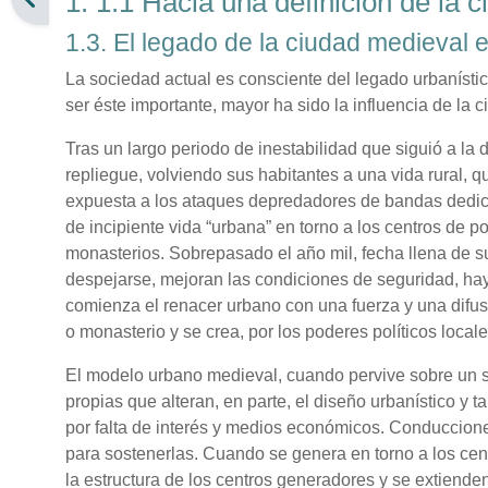
1. 1.1 Hacia una definición de la 
1.3. El legado de la ciudad medieval 
La sociedad actual es consciente del legado urbanístic
ser éste importante, mayor ha sido la influencia de la
Tras un largo periodo de inestabilidad que siguió a l
repliegue, volviendo sus habitantes a una vida rural, 
expuesta a los ataques depredadores de bandas dedicad
de incipiente vida “urbana” en torno a los centros de po
monasterios. Sobrepasado el año mil, fecha llena de su
despejarse, mejoran las condiciones de seguridad, hay
comienza el renacer urbano con una fuerza y una difus
o monasterio y se crea, por los poderes políticos local
El modelo urbano medieval, cuando pervive sobre un s
propias que alteran, en parte, el diseño urbanístico y
por falta de interés y medios económicos. Conduccione
para sostenerlas. Cuando se genera en torno a los cen
la estructura de los centros generadores y se extiende