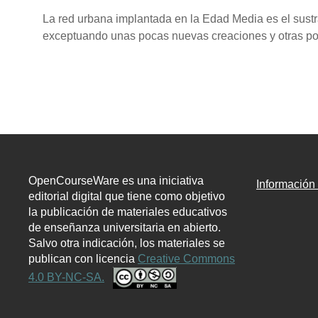
La red urbana implantada en la Edad Media es el sustr
exceptuando unas pocas nuevas creaciones y otras po
OpenCourseWare es una iniciativa
Informació
editorial digital que tiene como objetivo
la publicación de materiales educativos
de enseñanza universitaria en abierto.
Salvo otra indicación, los materiales se
publican con licencia
Creative Commons
4.0 BY-NC-SA.