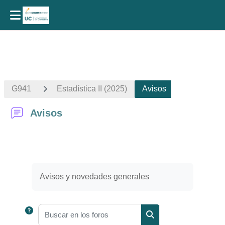
Salta al contenido principal
G941
Estadística II (2025)
Avisos
Avisos
Requisitos de finalización
Avisos y novedades generales
Buscar en los foros