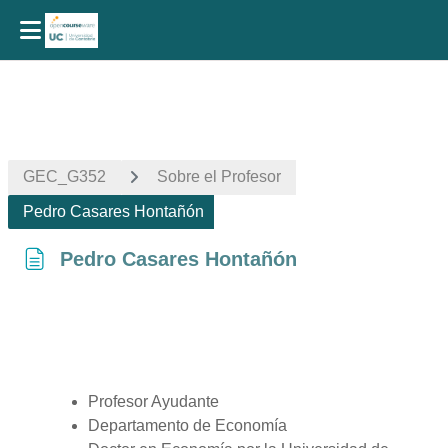
Skip to main content
GEC_G352
Sobre el Profesor
Pedro Casares Hontañón
Pedro Casares Hontañón
Completion requirements
Profesor Ayudante
Departamento de Economía