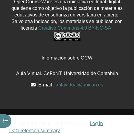
OpenCourseWare es una iniciativa editorial digital
que tiene como objetivo la publicación de materiales
educativos de enseñanza universitaria en abierto.
Salvo otra indicación, los materiales se publican con
licencia
Creative Commons 4.0 BY-NC-SA.
Información sobre OCW
Aula Virtual. CeFoNT. Universidad de Cantabria
E-mail :
aulavirtual@unican.es
Open course index
You are currently using guest access (
Log in
)
Data retention summary