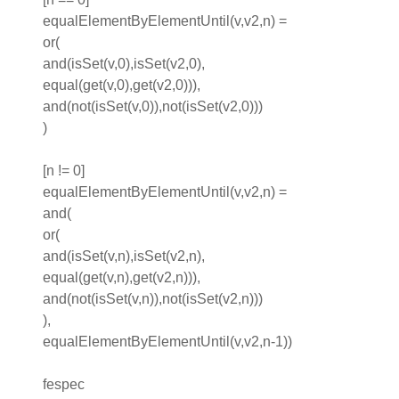
equalElementByElementUntil(v,v2,n) =
or(
and(isSet(v,0),isSet(v2,0),
equal(get(v,0),get(v2,0))),
and(not(isSet(v,0)),not(isSet(v2,0)))
)
[n != 0]
equalElementByElementUntil(v,v2,n) =
and(
or(
and(isSet(v,n),isSet(v2,n),
equal(get(v,n),get(v2,n))),
and(not(isSet(v,n)),not(isSet(v2,n)))
),
equalElementByElementUntil(v,v2,n-1))
fespec