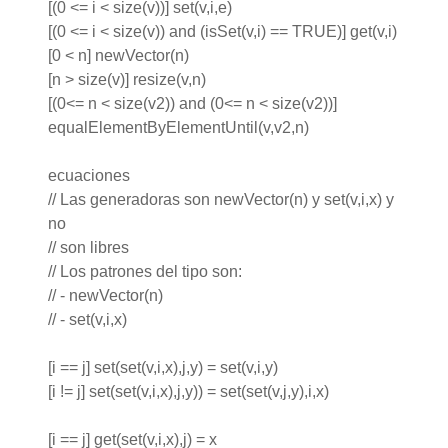
[(0 <= i < size(v))] set(v,i,e)
[(0 <= i < size(v)) and (isSet(v,i) == TRUE)] get(v,i)
[0 < n] newVector(n)
[n > size(v)] resize(v,n)
[(0<= n < size(v2)) and (0<= n < size(v2))]
equalElementByElementUntil(v,v2,n)
ecuaciones
// Las generadoras son newVector(n) y set(v,i,x) y
no
// son libres
// Los patrones del tipo son:
// - newVector(n)
// - set(v,i,x)
[i == j] set(set(v,i,x),j,y) = set(v,i,y)
[i != j] set(set(v,i,x),j,y)) = set(set(v,j,y),i,x)
[i == j] get(set(v,i,x),j) = x