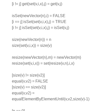
[i != j] get(set(v,i,x),j) = get(v,j)
isSet(newVector(n),i) = FALSE
[i == j] isSet(set(v,i,x),j) = TRUE
[i != j] isSet(set(v,i,x),j) = isSet(v,j)
size(newVector(n)) = n
size(set(v,i,x)) = size(v)
resize(newVector(n),m) = newVector(m)
resize(set(v,i,x)) = set(resize(v,n),i,x)
[size(v) != size(v2)]
equal(v,v2) = FALSE
[size(v) == size(v2)]
equal(v,v2) =
equalElementByElementUntil(v,v2,size(v)-1)
[n == 0]