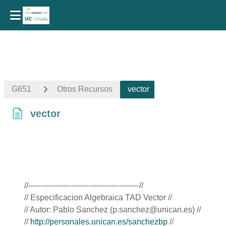
Salta al contenido principal
G651
Otros Recursos
vector
vector
Requisitos de finalización
//--------------------------------------------//
// Especificacion Algebraica TAD Vector //
// Autor: Pablo Sanchez (p.sanchez@unican.es) //
//
http://personales.unican.es/sanchezbp
//