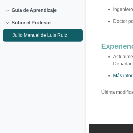
Colapsar
Ingeniero
Guía de Aprendizaje
Colapsar
Doctor po
Sobre el Profesor
Colapsar
Julio Manuel de Luis Ruiz
Experien
Actualmen
Departame
Más info
Última modific