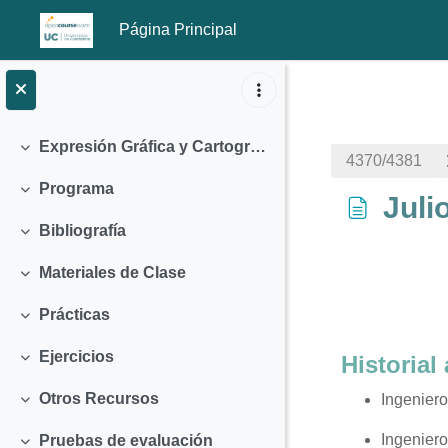
Página Principal
Salta al contenido principal
Expresión Gráfica y Cartografía (2007)
Colapsar
4370/4381
Programa
Colapsar
Juli
Bibliografía
Colapsar
Materiales de Clase
Colapsar
Prácticas
Colapsar
Requisitos
Ejercicios
Historia
Colapsar
Otros Recursos
Ingeniero
Colapsar
Ingeniero
Pruebas de evaluación