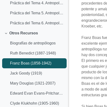
Práctica del Tema 4. Antropología de la familia y del parentesco
procedentes de 
potente y amal
Práctica del Tema 5. Antropología política
posterioridad,
engrandecieron
Práctica del Tema 6. Antropología de las creencias
Kroeber, etc.
Otros Recursos
Colapsar
Franz Boas fue
Biografías de antropólogos
excelente ejem
antropóloga rus
Ruth Benedict (1887-1948)
hay dos concep
El primero es e
Franz Boas (1858-1942)
que cualquier j
producto de lo
Jack Goody (1919)
mismo con la d
Mary Douglas (1921-2007)
Boas es el de l
a modo de autén
Edward Evan Evans-Pritchard (1902-1973)
estructuras gra
Clyde Klukhohn (1905-1960)
Si bien Boas fu