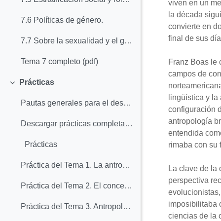
viven en un me
la década sigu
7.6 Políticas de género.
convierte en do
final de sus dí
7.7 Sobre la sexualidad y el género.
Tema 7 completo (pdf)
Franz Boas le c
campos de cono
Prácticas
norteamericana.
Colapsar
lingüística y l
Pautas generales para el desarrollo de las prácticas. Lecturas clásicas
configuración 
antropología b
Descargar prácticas completas en pdf
entendida como
Prácticas
rimaba con su f
Práctica del Tema 1. La antropología sociocultural y sus métodos
La clave de la
perspectiva rec
Práctica del Tema 2. El concepto de cultura
evolucionistas,
imposibilitaba
Práctica del Tema 3. Antropología económica
ciencias de la 