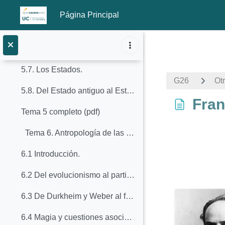
5.4. La institucionalización del liderazgo y de los órganos colegiados en las sociedades tribales: jefes de poblado, big men, consejos del poblado y otros órganos.
Página Principal
5.5. Formas de organización de la sociedad tribal.
Salta al contenido principal
5.6. Las jefaturas.
5.7. Los Estados.
G26
Ot
5.8. Del Estado antiguo al Estado moderno.
Fran
Tema 5 completo (pdf)
Tema 6. Antropología de las creencias
6.1 Introducción.
Requisitos
6.2 Del evolucionismo al particularismo histórico.
6.3 De Durkheim y Weber al funcionalismo.
6.4 Magia y cuestiones asociadas.