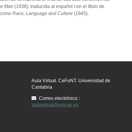
ive Man
(1938), traducida al español con el título de
, como
Race, Language and Culture
(1945).
Aula Virtual. CeFoNT. Universidad de
Cantabria
Correo electrónico :
aulavirtual@unican.es