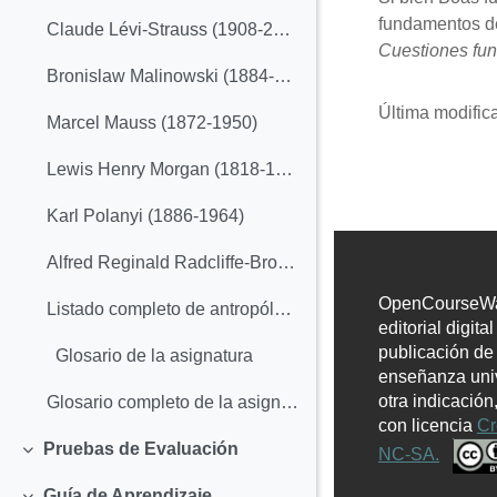
fundamentos de
Claude Lévi-Strauss (1908-2009)
Cuestiones fun
Bronislaw Malinowski (1884-1942)
Última modifica
Marcel Mauss (1872-1950)
Lewis Henry Morgan (1818-1881)
Karl Polanyi (1886-1964)
Alfred Reginald Radcliffe-Brown (1881-1955)
OpenCourseWar
Listado completo de antropólogos (pdf)
editorial digita
publicación de
Glosario de la asignatura
enseñanza univ
otra indicación
Glosario completo de la asignatura (pdf)
con licencia
Cr
Pruebas de Evaluación
NC-SA.
Colapsar
Guía de Aprendizaje