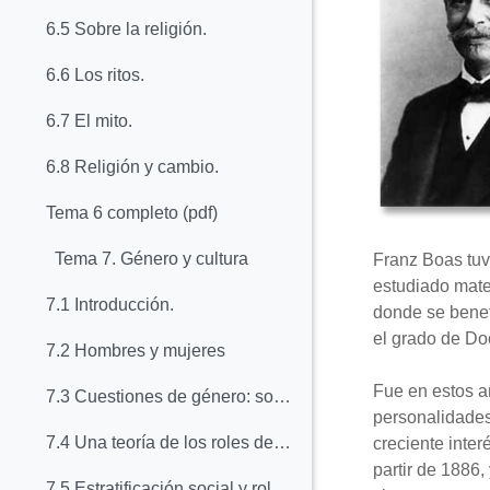
6.5 Sobre la religión.
6.6 Los ritos.
6.7 El mito.
6.8 Religión y cambio.
Tema 6 completo (pdf)
Tema 7. Género y cultura
Franz Boas tuv
estudiado mate
7.1 Introducción.
donde se benef
el grado de Doc
7.2 Hombres y mujeres
Fue en estos añ
7.3 Cuestiones de género: sobre lo natural y lo aprendido.
personalidades 
7.4 Una teoría de los roles de género.
creciente inter
partir de 1886
7.5 Estratificación social y roles de género.