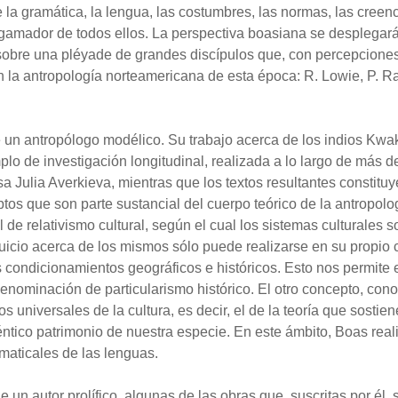
la gramática, la lengua, las costumbres, las normas, las creen
gamador de todos ellos. La perspectiva boasiana se desplegará 
 sobre una pléyade de grandes discípulos que, con percepciones
 la antropología norteamericana de esta época: R. Lowie, P. Rad
 un antropólogo modélico. Su trabajo acerca de los indios Kwak
plo de investigación longitudinal, realizada a lo largo de más 
a Julia Averkieva, mientras que los textos resultantes constitu
tos que son parte sustancial del cuerpo teórico de la antropolo
l de relativismo cultural, según el cual los sistemas culturales
uicio acerca de los mismos sólo puede realizarse en su propio c
s condicionamientos geográficos e históricos. Esto nos permite 
enominación de particularismo histórico. El otro concepto, cono
os universales de la cultura, es decir, el de la teoría que sosti
tico patrimonio de nuestra especie. En este ámbito, Boas reali
maticales de las lenguas.
e un autor prolífico, algunas de las obras que, suscritas por él, 