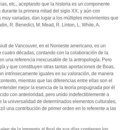
cias, etc., aceptando que la historia es un componente
durante la primera mitad del siglo XX, y aún con
 muy variadas, dan lugar a los múltiples movimientos que
in, R. Benedict, M. Mead, R. Linton, L. White, A.
iutl de Vancouver, en el Noroeste americano, es un
de cuatro décadas, contando con la colaboración de la
yen una referencia inexcusable de la antropología. Pero
gía y que constituyen otras tantas aportaciones de Boas.
 son intrínsecamente iguales en su valoración, de manera
ontexto, mientras que las diferencias entre ellas son el
entender mejor la esencia de la teoría propugnada por él
cido con anterioridad, pero unido indefectiblemente a
ene la universalidad de determinados elementos culturales,
zó una contribución de primer orden en lo referente a las
salen de la imprenta al final de sus días contienen los