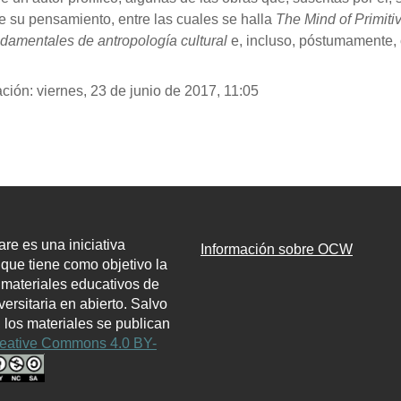
 su pensamiento, entre las cuales se halla
The Mind of Primit
damentales de antropología cultural
e, incluso, póstumamente
ción: viernes, 23 de junio de 2017, 11:05
e es una iniciativa
Información sobre OCW
l que tiene como objetivo la
 materiales educativos de
ersitaria en abierto. Salvo
, los materiales se publican
eative Commons 4.0 BY-