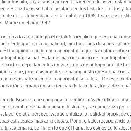
dio inhóspito, cuyo constreñimiento parecería decisivo, están f
iente Franz Boas se halla instalado en los Estados Unidos y, tr
cente de la Universidad de Columbia en 1899. Estas dos instituc
as. Muere en el año 1942.
onfirió a la antropología el estatuto científico que ésta ha cons
cimiento que, en la actualidad, muchos años después, siguen 
 Él fue quien concibió una antropología que basculara sobre cuat
a antropología social. Es la misma concepción de la antropologí
de muchos departamentos universitarios de antropología de los 
ritánica que, progresivamente, se ha impuesto en Europa con la
 una especialización de la antropología cultural. De este modo,
ormación alemana en las ciencias de la cultura, fuera de su paí
 obra de Boas es que comporta la rebelión más decidida contra 
ibe el nombre de particularismo histórico y se caracteriza por 
 a favor de otra perspectiva que enfatiza la realidad propia de
 otras estrategias más ambiciosas. Por otro lado, recuperando 
cultura alemana, se fija en lo que él llama los estilos culturales,