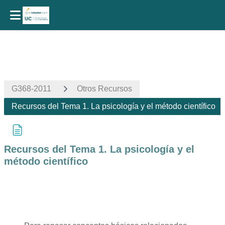
Salta al contenido principal
G368-2011
Otros Recursos
Recursos del Tema 1. La psicología y el método científico
Recursos del Tema 1. La psicología y el
método científico
Requisitos de finalización