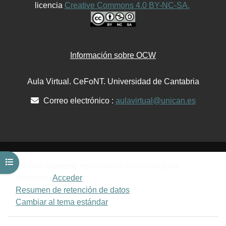
licencia
Creative Commons 4.0 BY-NC-SA.
Información sobre OCW
Aula Virtual. CeFoNT. Universidad de Cantabria
Correo electrónico :
aulavirtual@unican.es
Abrir índice del curso
En este momento está usando el acceso para
invitados (
Acceder
)
Resumen de retención de datos
Cambiar al tema estándar