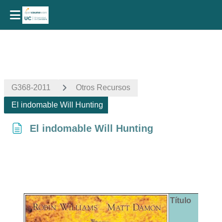
Salta al contenido principal
G368-2011
Otros Recursos
El indomable Will Hunting
El indomable Will Hunting
Requisitos de finalización
Título
E
W