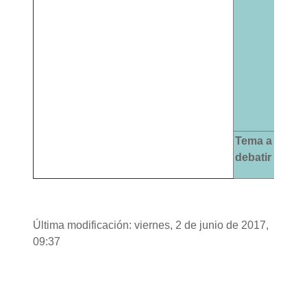
es
d
p
in
la
(
y 
Tema a
L
debatir
t
Última modificación: viernes, 2 de junio de 2017,
09:37