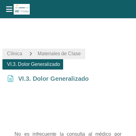
Salta al contenido principal
Clínica
Materiales de Clase
VI.3. Dolor Generalizado
VI.3. Dolor Generalizado
Requisitos de finalización
No es infrecuente la consulta al médico por