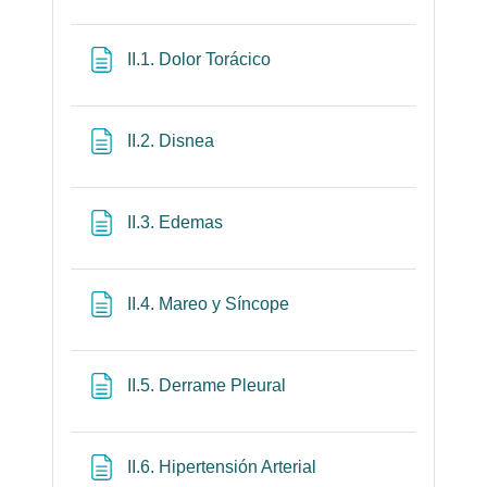
Página
II.1. Dolor Torácico
Página
II.2. Disnea
Página
II.3. Edemas
Página
II.4. Mareo y Síncope
Página
II.5. Derrame Pleural
Página
II.6. Hipertensión Arterial