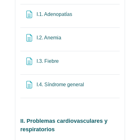
Página
I.1. Adenopatías
Página
I.2. Anemia
Página
I.3. Fiebre
Página
I.4. Síndrome general
II. Problemas cardiovasculares y
respiratorios