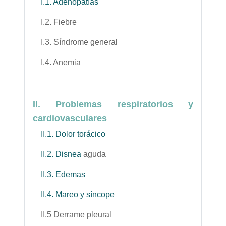
I.1. Adenopatías
I.2. Fiebre
I.3. Síndrome general
I.4. Anemia
II. Problemas respiratorios y
cardiovasculares
II.1. Dolor torácico
II.2. Disnea
aguda
II.3. Edemas
II.4. Mareo y síncope
II.5 Derrame pleural