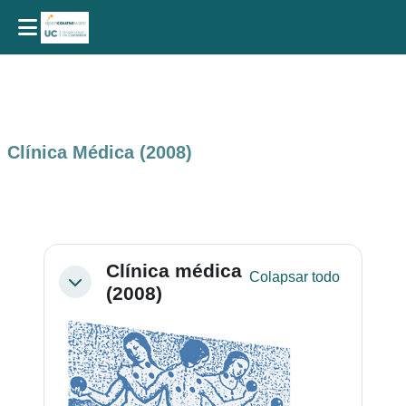
Salta al contenido principal
Clínica Médica (2008)
Perfilado de sección
Clínica médica
Colapsar todo
Colapsar
(2008)