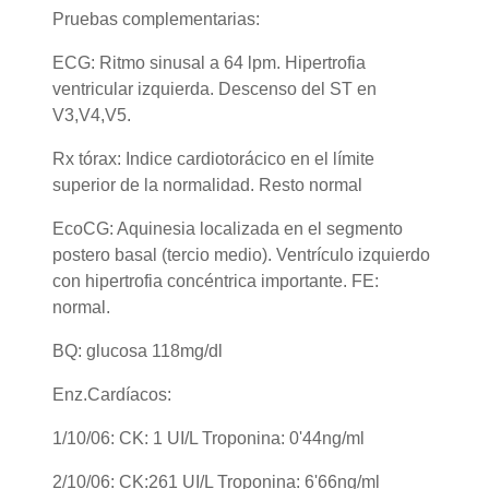
Pruebas complementarias:
ECG: Ritmo sinusal a 64 lpm. Hipertrofia
ventricular izquierda. Descenso del ST en
V3,V4,V5.
Rx tórax: Indice cardiotorácico en el límite
superior de la normalidad. Resto normal
EcoCG: Aquinesia localizada en el segmento
postero basal (tercio medio). Ventrículo izquierdo
con hipertrofia concéntrica importante. FE:
normal.
BQ: glucosa 118mg/dl
Enz.Cardíacos:
1/10/06: CK: 1 UI/L Troponina: 0'44ng/ml
2/10/06: CK:261 UI/L Troponina: 6'66ng/ml