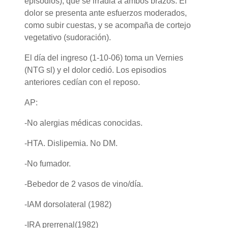
episodios), que se irradia a ambos brazos. El
dolor se presenta ante esfuerzos moderados,
como subir cuestas, y se acompaña de cortejo
vegetativo (sudoración).
El día del ingreso (1-10-06) toma un Vernies
(NTG sl) y el dolor cedió. Los episodios
anteriores cedían con el reposo.
AP:
-No alergias médicas conocidas.
-HTA. Dislipemia. No DM.
-No fumador.
-Bebedor de 2 vasos de vino/día.
-IAM dorsolateral (1982)
-IRA prerrenal(1982)