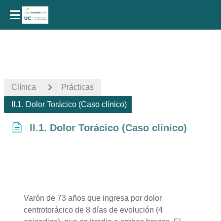
Salta al contenido principal
Clínica
Prácticas
II.1. Dolor Torácico (Caso clínico)
II.1. Dolor Torácico (Caso clínico)
Requisitos de finalización
Varón de 73 años que ingresa por dolor
centrotorácico de 8 días de evolución (4