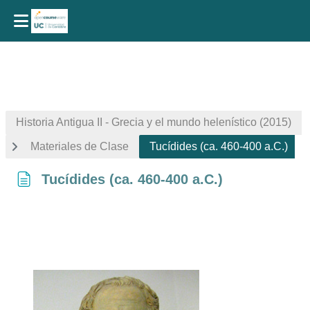
Salta al contenido principal
Historia Antigua II - Grecia y el mundo helenístico (2015)
Materiales de Clase
Tucídides (ca. 460-400 a.C.)
Tucídides (ca. 460-400 a.C.)
Requisitos de finalización