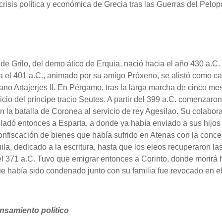
crisis política y económica de Grecia tras las Guerras del Pelo
 de Grilo, del demo ático de Erquia, nació hacia el año 430 a.
a el 401 a.C., animado por su amigo Próxeno, se alistó como cab
ano Artajerjes II. En Pérgamo, tras la larga marcha de cinco m
icio del príncipe tracio Seutes. A partir del 399 a.C. comenzaro
en la batalla de Coronea al servicio de rey Agesilao. Su colabo
sladó entonces a Esparta, a donde ya había enviado a sus hijos
fiscación de bienes que había sufrido en Atenas con la concesi
ila, dedicado a la escritura, hasta que los eleos recuperaron l
el 371 a.C. Tuvo que emigrar entonces a Corinto, donde morirá h
ue había sido condenado junto con su familia fue revocado en el
ensamiento político