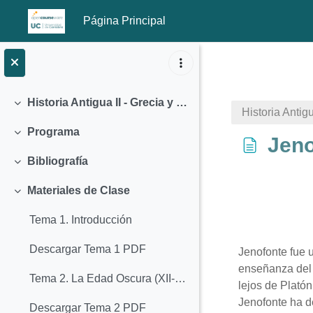
Página Principal
Salta al contenido principal
Historia Antigua II - Grecia y el mundo helenístico (2015)
Colapsar
Historia Antig
Programa
Colapsar
Jeno
Bibliografía
Colapsar
Materiales de Clase
Colapsar
Tema 1. Introducción
Requisitos
Descargar Tema 1 PDF
Jenofonte fue un
enseñanza del 
Tema 2. La Edad Oscura (XII-VIII a.C.)
lejos de Platón
Jenofonte ha de
Descargar Tema 2 PDF