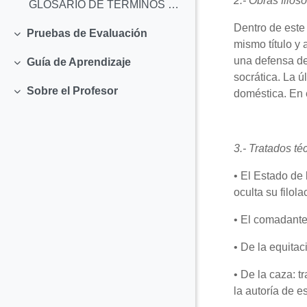
2.- Obras filosó
GLOSARIO DE TÉRMINOS GRIEGOS
Dentro de este
Pruebas de Evaluación
Colapsar
mismo título y
una defensa de
Guía de Aprendizaje
Colapsar
socrática. La ú
Sobre el Profesor
doméstica. En e
Colapsar
3.- Tratados té
•
El Estado de 
oculta su filol
•
El comadante 
•
De la equitaci
•
De la caza: t
la autoría de e