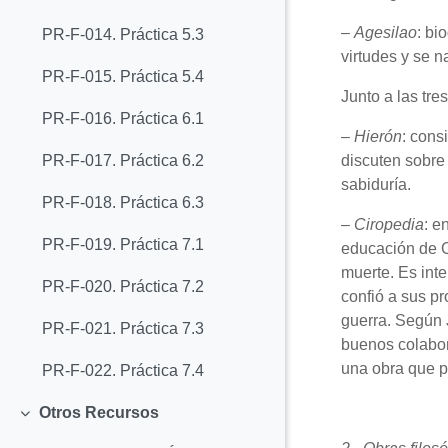
–
Agesilao
: bi
PR-F-014. Práctica 5.3
virtudes y se n
PR-F-015. Práctica 5.4
Junto a las tre
PR-F-016. Práctica 6.1
–
Hierón
: cons
discuten sobre 
PR-F-017. Práctica 6.2
sabiduría.
PR-F-018. Práctica 6.3
–
Ciropedia
: e
PR-F-019. Práctica 7.1
educación de C
muerte. Es inte
PR-F-020. Práctica 7.2
confió a sus pr
guerra. Según 
PR-F-021. Práctica 7.3
buenos colabor
una obra que p
PR-F-022. Práctica 7.4
Otros Recursos
Colapsar