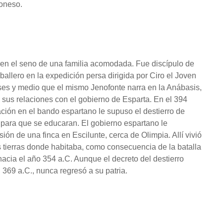
poneso.
C. en el seno de una familia acomodada. Fue discípulo de
allero en la expedición persa dirigida por Ciro el Joven
eses y medio que el mismo Jenofonte narra en la Anábasis,
n sus relaciones con el gobierno de Esparta. En el 394
ración en el bando espartano le supuso el destierro de
 para que se educaran. El gobierno espartano le
ón de una finca en Escilunte, cerca de Olimpia. Allí vivió
as tierras donde habitaba, como consecuencia de la batalla
acia el año 354 a.C. Aunque el decreto del destierro
 369 a.C., nunca regresó a su patria.