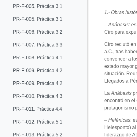
PR-F-005. Práctica 3.1
1.- Obras histó
PR-F-005. Práctica 3.1
–
Anábasis
: e
Ciro para expul
PR-F-006. Práctica 3.2
Ciro reclutó en
PR-F-007. Práctica 3.3
a.C., tras habe
PR-F-008. Práctica 4.1
convencer a lo
estado mayor gr
PR-F-009. Práctica 4.2
situación. Reun
Llegados a Pér
PR-F-009. Práctica 4.2
La
Anábasis
pr
PR-F-010. Práctica 4.3
encontró en el
protagonismo p
PR-F-011. Práctica 4.4
–
Helénicas
: e
PR-F-012. Práctica 5.1
Helesponto) al 
liderazgo de At
PR-F-013. Práctica 5.2