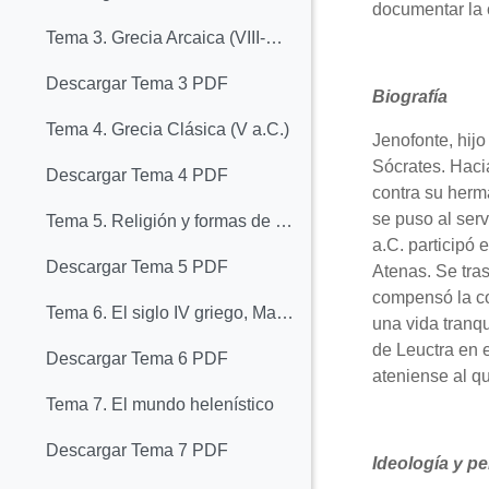
documentar la 
Tema 3. Grecia Arcaica (VIII-VI a.C.)
Descargar Tema 3 PDF
Biografía
Tema 4. Grecia Clásica (V a.C.)
Jenofonte, hijo
Sócrates. Haci
Descargar Tema 4 PDF
contra su herm
se puso al serv
Tema 5. Religión y formas de vida en la antigua Grecia
a.C. participó 
Descargar Tema 5 PDF
Atenas. Se tra
compensó la con
Tema 6. El siglo IV griego, Macedonia y Alejandro Magno
una vida tranqu
de Leuctra en 
Descargar Tema 6 PDF
ateniense al q
Tema 7. El mundo helenístico
Descargar Tema 7 PDF
Ideología y p