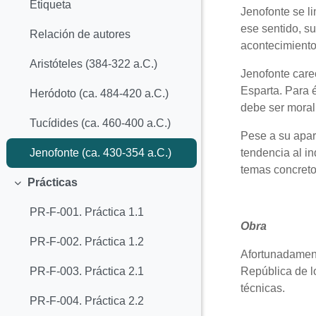
Etiqueta
Jenofonte se li
ese sentido, s
Relación de autores
acontecimiento
Aristóteles (384-322 a.C.)
Jenofonte care
Esparta. Para é
Heródoto (ca. 484-420 a.C.)
debe ser morali
Tucídides (ca. 460-400 a.C.)
Pese a su apar
tendencia al in
Jenofonte (ca. 430-354 a.C.)
temas concreto
Prácticas
Colapsar
PR-F-001. Práctica 1.1
Obra
PR-F-002. Práctica 1.2
Afortunadament
República de lo
PR-F-003. Práctica 2.1
técnicas.
PR-F-004. Práctica 2.2