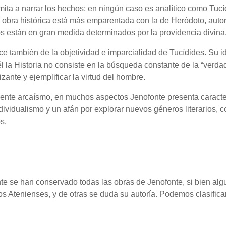
mita a narrar los hechos; en ningún caso es analítico como Tucí
u obra histórica está más emparentada con la de Heródoto, auto
s están en gran medida determinados por la providencia divina
ce también de la objetividad e imparcialidad de Tucídides. Su i
l la Historia no consiste en la búsqueda constante de la “verd
zante y ejemplificar la virtud del hombre.
ente arcaísmo, en muchos aspectos Jenofonte presenta caracter
dividualismo y un afán por explorar nuevos géneros literarios, c
s.
e se han conservado todas las obras de Jenofonte, si bien alg
s Atenienses, y de otras se duda su autoría. Podemos clasificarl