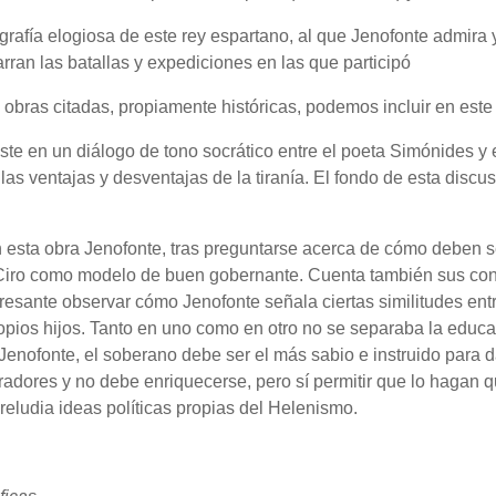
ografía elogiosa de este rey espartano, al que Jenofonte admira
arran las batallas y expediciones en las que participó
s obras citadas, propiamente históricas, podemos incluir en este
iste en un diálogo de tono socrático entre el poeta Simónides y 
las ventajas y desventajas de la tiranía. El fondo de esta discusi
n esta obra Jenofonte, tras preguntarse acerca de cómo deben 
iro como modelo de buen gobernante. Cuenta también sus conqu
resante observar cómo Jenofonte señala ciertas similitudes entr
opios hijos. Tanto en uno como en otro no se separaba la educac
Jenofonte, el soberano debe ser el más sabio e instruido para 
adores y no debe enriquecerse, pero sí permitir que lo hagan qu
reludia ideas políticas propias del Helenismo.