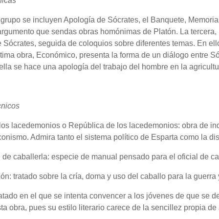
ficas
 grupo se incluyen Apología de Sócrates, el Banquete, Memoria
 argumento que sendas obras homónimas de Platón. La tercera,
 Sócrates, seguida de coloquios sobre diferentes temas. En ell
ltima obra, Económico, presenta la forma de un diálogo entre Só
lla se hace una apología del trabajo del hombre en la agricultu
cnicos
los lacedemonios o República de los lacedemonios: obra de indu
aconismo. Admira tanto el sistema político de Esparta como la di
de caballerla: especie de manual pensado para el oficial de cab
ón: tratado sobre la cría, doma y uso del caballo para la guerra 
ratado en el que se intenta convencer a los jóvenes de que se d
sta obra, pues su estilo literario carece de la sencillez propia de