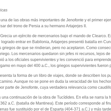
ricas
s una de las obras más importantes de Jenofonte y el primer e
sar del trono de Persia a su hermano Artajerjes II.
 Grecia un ejército de mercenarios bajo el mando de Clearco. En
r logrado entrar en Babilonia, Artajerjes presentó batalla en Cuna
s griegos de que se rindieran, pero no aceptaron. Como consec
iego. Los mercenarios quedaron sin jefes ni recursos, lejos de
ió a los oficiales supervivientes y les convenció para emprende
gamo en mayo del 400 a.C., los griegos supervivientes fueron p
esenta la forma de un libro de viajes, donde se describen los p
 camino. Aunque no se pone en duda la veracidad de los hecho
or parte de Jenofonte, cuya verdadera relevancia como caudil
s una continuación de la obra de Tucídides. En ella se narra la h
362 a.C. (batalla de Mantinea). Este período corresponde al fin
enas fue sustituido por el de Esparta (404-371 a.C.) y más tard