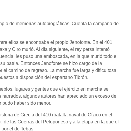
jemplo de memorias autobiográficas. Cuenta la campaña de
tre ellos se encontraba el propio Jenofonte. En el 401
xa y Ciro murió. Al día siguiente, el rey persa intentó
uencia, les puso una emboscada, en la que murió todo el
 su patria. Entonces Jenofonte se hizo cargo de la
r el camino de regreso. La marcha fue larga y dificultosa.
uestos a disposición del espartano Tibrón.
ueblos, lugares y gentes que el ejército en marcha se
s narrados, algunos autores han apreciado un exceso de
lo pudo haber sido menor.
istoria de Grecia del 410 (batalla naval de Cízico en el
al de las Guerras del Peloponeso y a la etapa en la que el
e por el de Tebas.