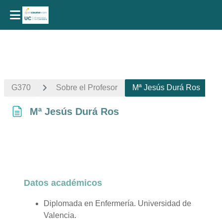
Salta al contenido principal
G370
Sobre el Profesor
Mª Jesús Durá Ros
Mª Jesús Durá Ros
Requisitos de finalización
Datos académicos
Diplomada en Enfermería. Universidad de
Valencia.