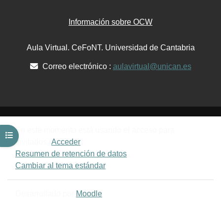
Información sobre OCW
Aula Virtual. CeFoNT. Universidad de Cantabria
Correo electrónico :
aulavirtual@unican.es
En este momento está usando el acceso para
Abrir índice del curso
invitados (
Acceder
)
Resumen de retención de datos
Cambiar al tema estándar
Desarrollado por
Moodle