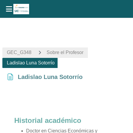
Salta al contenido principal
GEC_G348
Sobre el Profesor
Ladislao Luna Sotorrío
Ladislao Luna Sotorrío
Requisitos de finalización
Historial académico
Doctor en Ciencias Económicas y