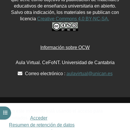
educativos de enseñanza universitaria en abierto.
Salvo otra indicación, los materiales se publican con
licencia
Creative Commons 4.0 BY-NC-SA.
Información sobre OCW
Aula Virtual. CeFoNT. Universidad de Cantabria
Correo electrónico :
aulavirtual@unican.es
En este momento está usando el acceso para
Abrir índice del curso
invitados (
Acceder
)
Resumen de retención de datos