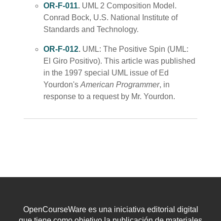
OR-F-011
.
UML 2 Composition Model.
Conrad Bock, U.S. National Institute of
Standards and Technology.
OR-F-012
.
UML: The Positive Spin (UML:
El Giro Positivo). This article was published
in the 1997 special UML issue of Ed
Yourdon's
American Programmer
, in
response to a request by Mr. Yourdon.
OpenCourseWare es una iniciativa editorial digital
que tiene como objetivo la publicación de materiales