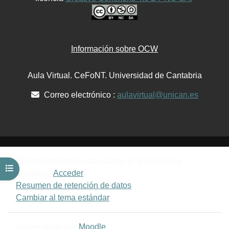
Información sobre OCW
Aula Virtual. CeFoNT. Universidad de Cantabria
Correo electrónico :
aulavirtual@unican.es
En este momento está usando el acceso para
Abrir índice del curso
invitados (
Acceder
)
Resumen de retención de datos
Cambiar al tema estándar
Desarrollado por
Moodle