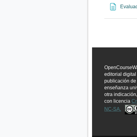
Evaluac
OpenCourseWar
editorial digita
publicación de
enseñanza univ
otra indicación
con licencia
Cr
NC-SA.