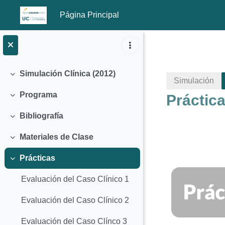
Página Principal
Salta al contenido principal
Simulación Clínica (2012)
Colapsar
Simulación
Programa
Práctic
Colapsar
Bibliografía
Colapsar
Materiales de Clase
Colapsar
Prácticas
Colapsar
Perfila
Evaluación del Caso Clínico 1
Evaluación del Caso Clínico 2
Evaluación del Caso Clínco 3