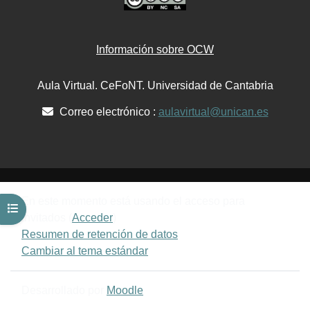
Información sobre OCW
Aula Virtual. CeFoNT. Universidad de Cantabria
Correo electrónico :
aulavirtual@unican.es
En este momento está usando el acceso para
Abrir índice del curso
invitados (
Acceder
)
Resumen de retención de datos
Cambiar al tema estándar
Desarrollado por
Moodle