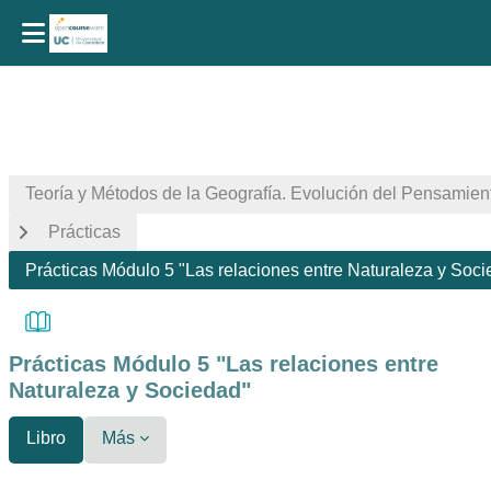
Salta al contenido principal
Teoría y Métodos de la Geografía. Evolución del Pensamien
Prácticas
Prácticas Módulo 5 "Las relaciones entre Naturaleza y Soc
Prácticas Módulo 5 "Las relaciones entre
Naturaleza y Sociedad"
Libro
Más