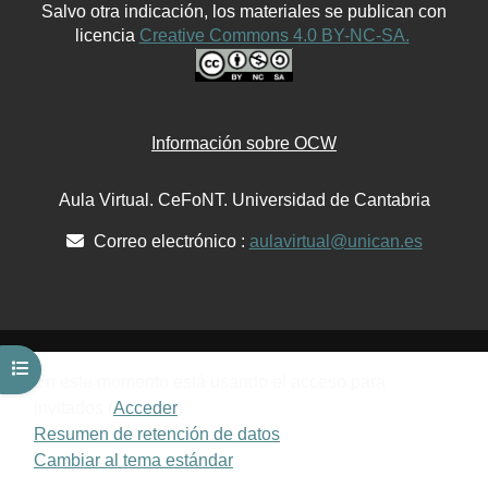
Salvo otra indicación, los materiales se publican con
licencia
Creative Commons 4.0 BY-NC-SA.
Información sobre OCW
Aula Virtual. CeFoNT. Universidad de Cantabria
Correo electrónico :
aulavirtual@unican.es
Abrir índice del curso
En este momento está usando el acceso para
invitados (
Acceder
)
Resumen de retención de datos
Cambiar al tema estándar