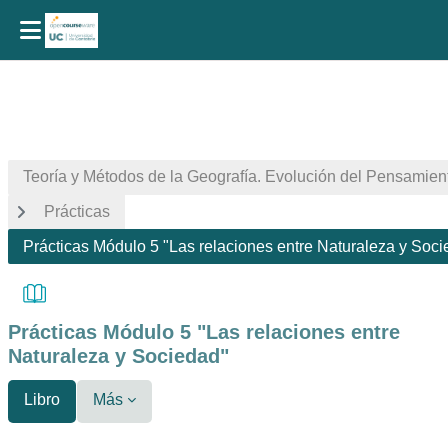
Salta al contenido principal
Teoría y Métodos de la Geografía. Evolución del Pensamien
Prácticas
Prácticas Módulo 5 "Las relaciones entre Naturaleza y Soc
Prácticas Módulo 5 "Las relaciones entre
Naturaleza y Sociedad"
Libro
Más