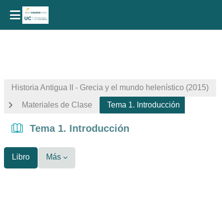
Salta al contenido principal
Historia Antigua II - Grecia y el mundo helenístico (2015)
Materiales de Clase
Tema 1. Introducción
Tema 1. Introducción
Libro
Más
Requisitos de finalización