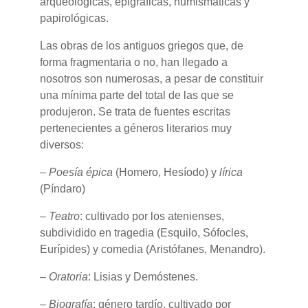
arqueológicas, epigráficas, numismáticas y
papirológicas.
Las obras de los antiguos griegos que, de
forma fragmentaria o no, han llegado a
nosotros son numerosas, a pesar de constituir
una mínima parte del total de las que se
produjeron. Se trata de fuentes escritas
pertenecientes a géneros literarios muy
diversos:
–
Poesía épica
(Homero, Hesíodo) y
lírica
(Píndaro)
–
Teatro
: cultivado por los atenienses,
subdividido en tragedia (Esquilo, Sófocles,
Eurípides) y comedia (Aristófanes, Menandro).
–
Oratoria
: Lisias y Demóstenes.
–
Biografía
: género tardío, cultivado por